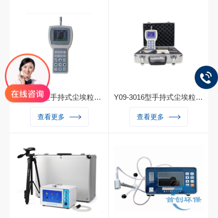
环境单位积空气内的尘埃粒子
控制方式由老式的按键式控制
大小及数目，可直接检测洁净
升级为触摸屏控制， 7寸彩色
度等级为A级区、B级区的洁
液晶触摸屏，超大的视觉界面
净环境。Y09-5100S型激光尘
使得操作更为简便直观。外形
埃粒子计数器采用了半导体激
设计大气简洁，体积小，重量
光光源，大触摸屏幕显示，体
轻,使用方便，全不锈外壳更
积小、重量轻、检测精度高、
能符合GMP的要求。
功能操作简单明了，微处理器
控制，可贮存、打印测量结
SC-3016型手持式尘埃粒子计数器
Y09-3016型手持式尘埃粒子计数器
果，测试洁净环境十分便利。
SC-3016 型手持式尘埃粒子
Y09-3016型手持式尘埃粒子
尘埃粒子计数器（审计追踪）
查看更多
查看更多
计数器（以下简称仪器）用于
计数器采用全半体激光传感
激光尘埃粒子计数器 交直流
测量洁净环境中单位体 积空
器，可与PC电脑数据采集系
触摸屏100L尘埃粒子计数器
气内的尘埃粒子大小及数目，
统连接可进行远程控制，可直
手持式激光尘埃粒子计数器
可直接检测洁净度等级为三十
接观测仪器的测试情况，测试
手持式尘埃粒子计数器 大流
万级至十级的洁 净环境。 本
数据可通过电脑进行分析处理
量尘埃粒子计数器可通过计算
仪器采用半导体激光光源，液
并可以保存为Excel文件的尘
机专用软件下载存储数据。产
晶屏显示，其体积小、重量
埃粒子计数器。技术指标均满
品广泛应用于医药、光学、化
轻、检测精度高、功 能操作
足国家计量总局颁布的JJF11
学、食品、化妆品、电子卫