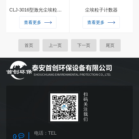
简单明了，电脑控制，可贮
90-2008检定规程的要求，整
生、生物制品、航空航天等部
存、打印采样结果，测试洁净
机功能采用美国微电脑控制处
CLJ-3016型激光尘埃粒子计数器
尘埃粒子计数器
门。
环境十分便利。 广泛应用于
理技术及半导体激光传感器技
激光尘埃粒子计数器采用彩色
电子、光学、化学、食品、化
查看更多
术及进口气泵，具有功能多、
查看更多
液晶触摸屏显示,激光尘埃粒
妆品、医药卫生、生物制品、
测量精度高、速度快、便于携
子计数器，尘埃粒子计数器，
航空航天 等部门。
带和操作简单等特点。仪器一
手持式尘埃粒子计数器，便携
次采样可同时测得多种粒径的
首页
上一页
下一页
尾页
式尘埃粒子计数器采用此设计
尘埃粒子数，尘埃粒子计数器
的小流量尘埃粒子计数器，触
已被广泛应用于电子生产企业
摸屏的操作界面更具人性化。
洁净室检测；过滤器现场检
测、捡漏；可监测生物安全，
HVAC系统，计算机室，饮料
包装环境，汽车喷涂环境,微
扫
电子、生化制品、食品卫生、
码
精细化工、精密机械和航空航
关
注
天等生产和科研部门，是暖通
我
空调企业及其监督管理部门贯
们
彻GMP规范和电子生产企业
电话：
TEL
仪器。