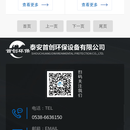
一、产品说明：该产品将经典
一、产品介绍：化学耗氧量
查看更多
查看更多
的比色法与先进的计算机技术
（COD）是指在一定的条件
结合起来，应用微电脑光电子
下，氧化1升水样中还原性物
比色检测原理取代传统的目视
质所消耗的氧化剂的量（以氧
首页
上一页
下一页
尾页
比色法，消除了人为误差，测
量计算，用mg/L表示），是
量分辨率大大提高
评价水体中污染物质相对含量
的一项重要综合指标，也是对
河流、工业污水监控以及污水
处理厂排污控制的一项重要参
数
扫
码
关
注
我
们
电话：
TEL
0538-6636150
邮箱：
EMAIL