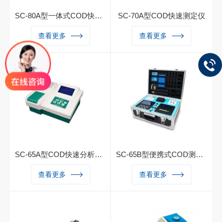
SC-80A型一体式COD快速测试仪
SC-70A型COD快速测定仪
一、产品简介：SC-80A型CO
一、产品简介：量程双波长测
查看更多
查看更多
D快速测定仪具有冷光源，大
定，冷光源，汉字显示，带打
屏幕中文操作，连接电脑、打
印，连接电脑，100条曲线，
印机，30000条历史记录，7
实时时钟，自动校正
点自动校正，消解测量一体机
COD双波长，同时消解12个
水样二、仪器描述：该产品将
经典的比色法与先进的计算机
技术结合起来，应用微电脑光
电子比色检测原理取代传统的
目视比色法，消除了人为误
SC-65A型COD快速分析仪|检测仪|测定仪
SC-65B型便携式COD测定仪
差，测量分辨率大大提高
一、主要功能：首创SC-65A
一、产品介绍首创SC-65B型
查看更多
查看更多
型COD快速测定仪由专用消
便携式化学需氧量速测仪是我
解器和专用比色计组成，具有
公司专为监测、监理人员用于
自动控温、计时、调零、线性
现场测定各种水样化学需氧量
回归、曲线储存和数据打印等
的一体化智能仪器