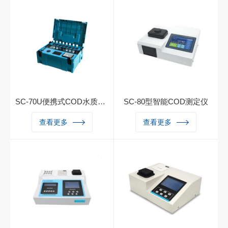
D水质分析仪，便携式COD检
围、实用性都有很大的改进。
测仪，便携式COD水质测定
COD快速测定仪，cod快速测
仪，便携式COD快速测定
定仪，COD检测仪，cod水质
仪，COD测定仪，COD快速
分析仪，台式COD测试仪，C
测定仪，cod快速测定仪，C
OD快速分析仪可适合不同用
OD检测仪，cod水质分析
户的多种需求，可在化工、石
仪，台式COD测试仪，COD
油、焦化、造纸、冶金、酿
快速分析仪适合不同用户的多
造、医药等工业废水及各种生
种需求，可在化工、石油、焦
活污水监测应用。能够广泛的
SC-70U便携式COD水质检测仪
SC-80型智能COD测定仪
化、造纸、冶金、酿造、医药
应用于各种行业（工业废水、
一、仪器简介SC-70U便携式
一、产品简介：SC-80B智能
等工业废水及各种生活污水监
查看更多
城市污水、生活污水及江湖流
查看更多
COD水质检测仪，采用触控
触屏COD水质分析仪，采用
测应用。能够广泛的应用于各
域地表水）废水的检测。
式设计，集消解功能、测定功
触控式设计，全中文操作界
种行业（工业废水、城市污
能于一体，全中文操作界面，
面，引导式系统操作，精巧的
水、生活污水及江湖流域地表
引导式系统操作，精巧的便携
整机设计提升了用户的使用操
水）废水的检测。
式整机设计提升了用户的使用
作体验
操作体验