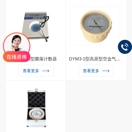
度、颗粒物、非甲烷总烃三项
多模GNSS天线，显著提高搜
参数的监测。在线油烟监测仪
星及精度收敛速度，搭载专业
在线油烟检测仪 油烟在线检
定位芯片，自主AlSoC处理芯
测仪 油烟在线监测仪 油烟监
片好用还能放心用，6+128大
测仪 油烟检测仪该设备适用
容量存储配置，棚格矢量数据
于各类工业处理、饭店、餐
一机搞定UG909，强悍生产
厅、食堂、大排档等的油烟在
力工具。
线监测。
SC-98A型菌落计数器
DYM3-1型高原型空盒气压表
SC97-A 型菌落计数器是一种
DYM3-1型高原空盒气压表是
查看更多
查看更多
数字显示式半自动细菌检验仪
以变形元件作感应的一种大气
器。由计数器、探笔、 计数
压测量仪器。空盒气压表广泛
池等部分组成。计数器采用 C
地应用于气象、军事、航空、
MOS 集成电路设计制造。黑
航海、农业、测量、地质、工
色纵深背景式记数池 内，采
矿企业和科研等领域，成为测
用节能环形荧光灯侧射照明，
量大气压力的常规仪器。
菌落对比清楚。