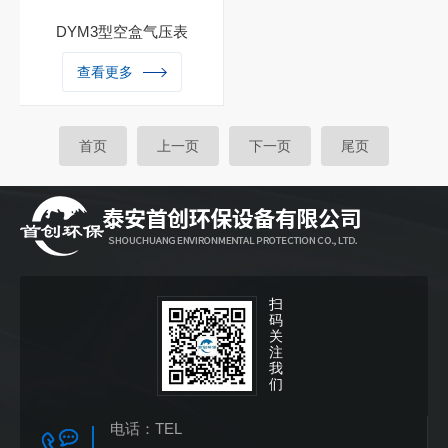
DYM3型空盒气压表
DYM3型空盒气压表是以弹性
查看更多
金属做成的薄膜空盒作为感应
元件，它将大气压力转换成空
盒的弹性移位，通过杠杆和传
首页
上一页
下一页
尾页
动机构带动指针。当顺时针方
向偏转时，指针就指示出气压
升高的变化量，反之，当指针
逆时针方向偏转时，指示出气
压降低的变化量。当空盒的弹
性应力与大气压力相平衡时，
指针就停止转动，这时指针所
扫
码
指示的气压值就是当时的大气
关
压力值。
注
我
们
电话：
TEL